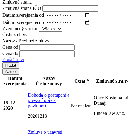
Zmluvná strana
Zmluvná strana IČO
Dátum zverejnenia od
Dátum zverejnenia do
Zverejnený v roku
Číslo zmluvy
Názov / Predmet zmluvy
Cena od
Cena do
Zrušiť filter
Zavrieť
Dátum
Názov
Cena *
Zmluvné strany
zverejnenia
Číslo zmluvy
Dohoda o postúpení a
Obec Kostolná pri
prevzatí práv a
18. 12.
Dunaji
Neuvedené
povinností
2020
Linden law s.r.o.
20201218
Zmluva o uzavretí