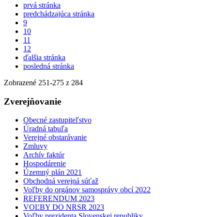
prvá stránka
predchádzajúca stránka
9
10
11
12
ďalšia stránka
posledná stránka
Zobrazené
251
-
275
z 284
Zverejňovanie
Obecné zastupiteľstvo
Úradná tabuľa
Verejné obstarávanie
Zmluvy
Archív faktúr
Hospodárenie
Územný plán 2021
Obchodná verejná súťaž
Voľby do orgánov samosprávy obcí 2022
REFERENDUM 2023
VOĽBY DO NRSR 2023
Voľby prezidenta Slovenskej republiky