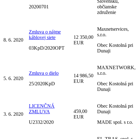
Slovensku,
20200701
občianske
združenie
Maxnetservices,
Zmluva o nájme
s.r.o.
12 350,00
káblovej siete
8. 6. 2020
EUR
Obec Kostolná pri
03KpD/2020OPT
Dunaji
MAXNETWORK,
Zmluva o dielo
s.r.o.
14 986,50
5. 6. 2020
EUR
25/2020KpD
Obec Kostolná pri
Dunaji
LICENČNÁ
Obec Kostolná pri
459,00
ZMLUVA
Dunaji
3. 6. 2020
EUR
U2332/2020
MADE spol. s r.o.
EL-TRAS, spol. s