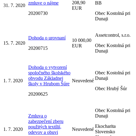
208,90
zmluve o nájme
BB
31. 7. 2020
EUR
20200730
Obec Kostolná pri
Dunaji
Assetcontrol, s.r.o.
Dohoda o urovnaní
10 000,00
15. 7. 2020
Obec Kostolná pri
EUR
20200715
Dunaji
Dohoda o vytvorení
spoločného školského
Obec Kostolná pri
obvodu Základnej
Dunaji
1. 7. 2020
Neuvedené
školy v Hrubom Šúre
Obec Hrubý Šúr
20200625
Obec Kostolná pri
Zmluva o
Dunaji
zabezpečení zberu
Ekocharita
použitých textílií,
1. 7. 2020
Neuvedené
Slovensko
odevov a obuvi