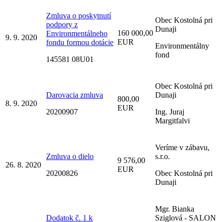
Zmluva o poskytnutí
Obec Kostolná pri
podpory z
Dunaji
160 000,00
Environmentálneho
9. 9. 2020
EUR
fondu formou dotácie
Environmentálny
fond
145581 08U01
Obec Kostolná pri
Darovacia zmluva
Dunaji
800,00
8. 9. 2020
EUR
20200907
Ing. Juraj
Margitfalvi
Veríme v zábavu,
Zmluva o dielo
s.r.o.
9 576,00
26. 8. 2020
EUR
20200826
Obec Kostolná pri
Dunaji
Mgr. Bianka
Dodatok č. 1 k
Sziglová - SALON