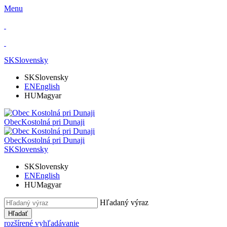
Menu
SK
Slovensky
SK
Slovensky
EN
English
HU
Magyar
Obec
Kostolná pri Dunaji
Obec
Kostolná pri Dunaji
SK
Slovensky
SK
Slovensky
EN
English
HU
Magyar
Hľadaný výraz
Hľadať
rozšírené vyhľadávanie