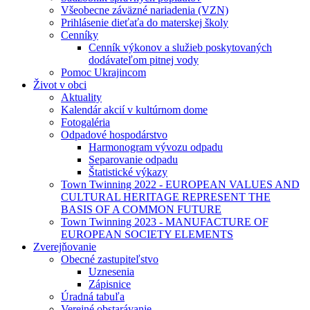
Všeobecne záväzné nariadenia (VZN)
Prihlásenie dieťaťa do materskej školy
Cenníky
Cenník výkonov a služieb poskytovaných
dodávateľom pitnej vody
Pomoc Ukrajincom
Život v obci
Aktuality
Kalendár akcií v kultúrnom dome
Fotogaléria
Odpadové hospodárstvo
Harmonogram vývozu odpadu
Separovanie odpadu
Štatistické výkazy
Town Twinning 2022 - EUROPEAN VALUES AND
CULTURAL HERITAGE REPRESENT THE
BASIS OF A COMMON FUTURE
Town Twinning 2023 - MANUFACTURE OF
EUROPEAN SOCIETY ELEMENTS
Zverejňovanie
Obecné zastupiteľstvo
Uznesenia
Zápisnice
Úradná tabuľa
Verejné obstarávanie