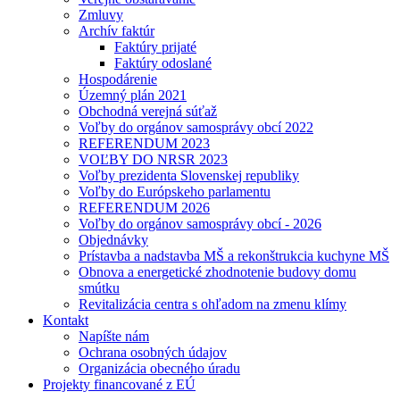
Zmluvy
Archív faktúr
Faktúry prijaté
Faktúry odoslané
Hospodárenie
Územný plán 2021
Obchodná verejná súťaž
Voľby do orgánov samosprávy obcí 2022
REFERENDUM 2023
VOĽBY DO NRSR 2023
Voľby prezidenta Slovenskej republiky
Voľby do Európskeho parlamentu
REFERENDUM 2026
Voľby do orgánov samosprávy obcí - 2026
Objednávky
Prístavba a nadstavba MŠ a rekonštrukcia kuchyne MŠ
Obnova a energetické zhodnotenie budovy domu
smútku
Revitalizácia centra s ohľadom na zmenu klímy
Kontakt
Napíšte nám
Ochrana osobných údajov
Organizácia obecného úradu
Projekty financované z EÚ