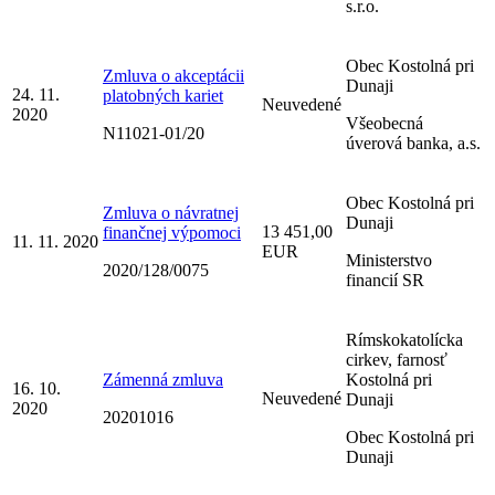
s.r.o.
Obec Kostolná pri
Zmluva o akceptácii
Dunaji
24. 11.
platobných kariet
Neuvedené
2020
Všeobecná
N11021-01/20
úverová banka, a.s.
Obec Kostolná pri
Zmluva o návratnej
Dunaji
13 451,00
finančnej výpomoci
11. 11. 2020
EUR
Ministerstvo
2020/128/0075
financií SR
Rímskokatolícka
cirkev, farnosť
Zámenná zmluva
Kostolná pri
16. 10.
Neuvedené
Dunaji
2020
20201016
Obec Kostolná pri
Dunaji