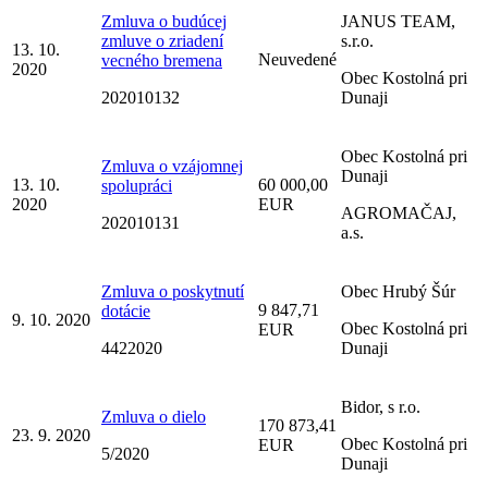
Zmluva o budúcej
JANUS TEAM,
zmluve o zriadení
s.r.o.
13. 10.
Neuvedené
vecného bremena
2020
Obec Kostolná pri
202010132
Dunaji
Obec Kostolná pri
Zmluva o vzájomnej
Dunaji
13. 10.
60 000,00
spolupráci
2020
EUR
AGROMAČAJ,
202010131
a.s.
Zmluva o poskytnutí
Obec Hrubý Šúr
9 847,71
dotácie
9. 10. 2020
Obec Kostolná pri
EUR
4422020
Dunaji
Bidor, s r.o.
Zmluva o dielo
170 873,41
23. 9. 2020
Obec Kostolná pri
EUR
5/2020
Dunaji