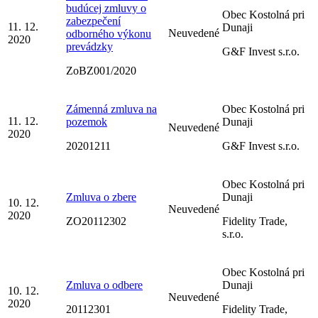
budúcej zmluvy o
Obec Kostolná pri
zabezpečení
11. 12.
Dunaji
Neuvedené
odborného výkonu
2020
prevádzky
G&F Invest s.r.o.
ZoBZ001/2020
Zámenná zmluva na
Obec Kostolná pri
11. 12.
pozemok
Dunaji
Neuvedené
2020
20201211
G&F Invest s.r.o.
Obec Kostolná pri
Zmluva o zbere
Dunaji
10. 12.
Neuvedené
2020
ZO20112302
Fidelity Trade,
s.r.o.
Obec Kostolná pri
Zmluva o odbere
Dunaji
10. 12.
Neuvedené
2020
20112301
Fidelity Trade,