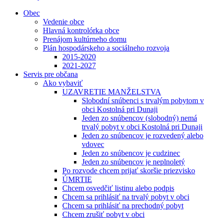
Obec
Vedenie obce
Hlavná kontrolórka obce
Prenájom kultúrneho domu
Plán hospodárskeho a sociálneho rozvoja
2015-2020
2021-2027
Servis pre občana
Ako vybaviť
UZAVRETIE MANŽELSTVA
Slobodní snúbenci s trvalým pobytom v
obci Kostolná pri Dunaji
Jeden zo snúbencov (slobodný) nemá
trvalý pobyt v obci Kostolná pri Dunaji
Jeden zo snúbencov je rozvedený alebo
vdovec
Jeden zo snúbencov je cudzinec
Jeden zo snúbencov je neplnoletý
Po rozvode chcem prijať skoršie priezvisko
ÚMRTIE
Chcem osvedčiť listinu alebo podpis
Chcem sa prihlásiť na trvalý pobyt v obci
Chcem sa prihlásiť na prechodný pobyt
Chcem zrušiť pobyt v obci