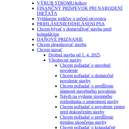
VÝRUB STROMU⁄kríkov
FINANČNÝ PRÍSPEVOK PRI NARODENÍ
DIEŤAŤA
Vyhlásenie rodičov o určení otcovstva
PRIHLÁSENIE⁄ODHLÁSENI PSA
Chcem bývať v dome⁄užívať stavbu pred
kolaudáciou
DAŇOVÉ PRIZNANIE
Chcem zlegalizovať stavbu
Chcem stavať
Drobná stavba od 1. 4. 2025
Všeobecné stavby
Chcem požiadať o stavebné
povolenie
Chcem požiadať o dodatočné
povolenie stavby
Chcem požiadať o predĺženie
platnosti stavebného povolenia
Návrh na vydanie územného
rozhodnutia o umiestnení stavby
Chcem požiadať o povolenie zmien
pred dokončením stavby
Chcem požiadať o predĺženie
termínu ukončenia stavby
Chcem požiadať o kolaudačné