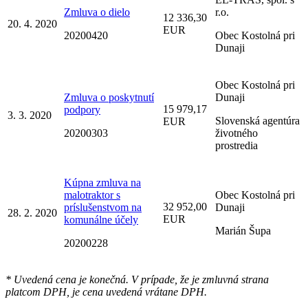
Zmluva o dielo
r.o.
12 336,30
20. 4. 2020
EUR
20200420
Obec Kostolná pri
Dunaji
Obec Kostolná pri
Zmluva o poskytnutí
Dunaji
15 979,17
podpory
3. 3. 2020
Slovenská agentúra
EUR
20200303
životného
prostredia
Kúpna zmluva na
malotraktor s
Obec Kostolná pri
32 952,00
príslušenstvom na
Dunaji
28. 2. 2020
EUR
komunálne účely
Marián Šupa
20200228
* Uvedená cena je konečná. V prípade, že je zmluvná strana
platcom DPH, je cena uvedená vrátane DPH.