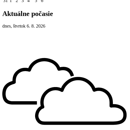
31
1
2
3
4
5
6
Aktuálne počasie
dnes, štvrtok 6. 8. 2026