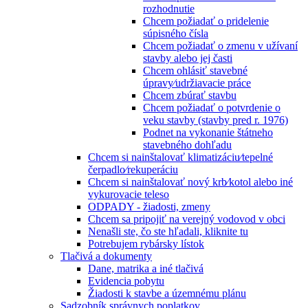
rozhodnutie
Chcem požiadať o pridelenie
súpisného čísla
Chcem požiadať o zmenu v užívaní
stavby alebo jej časti
Chcem ohlásiť stavebné
úpravy⁄udržiavacie práce
Chcem zbúrať stavbu
Chcem požiadať o potvrdenie o
veku stavby (stavby pred r. 1976)
Podnet na vykonanie štátneho
stavebného dohľadu
Chcem si nainštalovať klimatizáciu⁄tepelné
čerpadlo⁄rekuperáciu
Chcem si nainštalovať nový krb⁄kotol alebo iné
vykurovacie teleso
ODPADY - žiadosti, zmeny
Chcem sa pripojiť na verejný vodovod v obci
Nenašli ste, čo ste hľadali, kliknite tu
Potrebujem rybársky lístok
Tlačivá a dokumenty
Dane, matrika a iné tlačivá
Evidencia pobytu
Žiadosti k stavbe a územnému plánu
Sadzobník správnych poplatkov