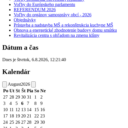
Voľby do Európskeho parlamentu
REFERENDUM 2026
Voľby do orgánov samosprávy obcí - 2026
Objednávky
Prístavba a nadstavba MŠ a rekonštrukcia kuchyne MŠ
Obnova a energetické zhodnotenie budovy domu smútku
Revitalizácia centra s ohľadom na zmenu klímy
Dátum a čas
Dnes je
štvrtok
,
6.8.2026
,
12:21:40
Kalendár
August
2026
Po
Ut
St
Št
Pia
So
Ne
27
28
29
30
31
1
2
3
4
5
6
7
8
9
10
11
12
13
14
15
16
17
18
19
20
21
22
23
24
25
26
27
28
29
30