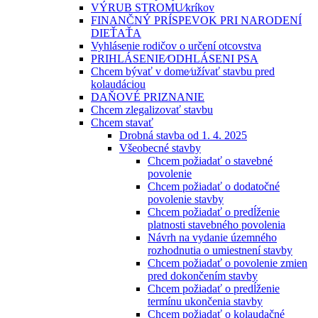
VÝRUB STROMU⁄kríkov
FINANČNÝ PRÍSPEVOK PRI NARODENÍ
DIEŤAŤA
Vyhlásenie rodičov o určení otcovstva
PRIHLÁSENIE⁄ODHLÁSENI PSA
Chcem bývať v dome⁄užívať stavbu pred
kolaudáciou
DAŇOVÉ PRIZNANIE
Chcem zlegalizovať stavbu
Chcem stavať
Drobná stavba od 1. 4. 2025
Všeobecné stavby
Chcem požiadať o stavebné
povolenie
Chcem požiadať o dodatočné
povolenie stavby
Chcem požiadať o predĺženie
platnosti stavebného povolenia
Návrh na vydanie územného
rozhodnutia o umiestnení stavby
Chcem požiadať o povolenie zmien
pred dokončením stavby
Chcem požiadať o predĺženie
termínu ukončenia stavby
Chcem požiadať o kolaudačné