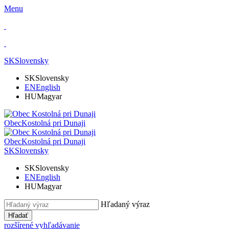
Menu
SK
Slovensky
SK
Slovensky
EN
English
HU
Magyar
Obec
Kostolná pri Dunaji
Obec
Kostolná pri Dunaji
SK
Slovensky
SK
Slovensky
EN
English
HU
Magyar
Hľadaný výraz
Hľadať
rozšírené vyhľadávanie