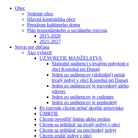
Obec
Vedenie obce
Hlavná kontrolórka obce
Prenájom kultúrneho domu
Plán hospodárskeho a sociálneho rozvoja
2015-2020
2021-2027
Servis pre občana
Ako vybaviť
UZAVRETIE MANŽELSTVA
Slobodní snúbenci s trvalým pobytom v
obci Kostolná pri Dunaji
Jeden zo snúbencov (slobodný) nemá
trvalý pobyt v obci Kostolná pri Dunaji
Jeden zo snúbencov je rozvedený alebo
vdovec
Jeden zo snúbencov je cudzinec
Jeden zo snúbencov je neplnoletý
Po rozvode chcem prijať skoršie priezvisko
ÚMRTIE
Chcem osvedčiť listinu alebo podpis
Chcem sa prihlásiť na trvalý pobyt v obci
Chcem sa prihlásiť na prechodný pobyt
Chcem zrušiť pobyt v obci