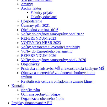
Zmluvy
Archív faktúr
Faktúry prijaté
Faktúry odoslané
Hospodárenie
Územný plán 2021
Obchodná verejná súťaž
Voľby do orgánov samosprávy obcí 2022
REFERENDUM 2023
VOĽBY DO NRSR 2023
Voľby prezidenta Slovenskej republiky
Voľby do Európskeho parlamentu
REFERENDUM 2026
Voľby do orgánov samosprávy obcí - 2026
Objednávky
Prístavba a nadstavba MŠ a rekonštrukcia kuchyne MŠ
Obnova a energetické zhodnotenie budovy domu
smútku
Revitalizácia centra s ohľadom na zmenu klímy
Kontakt
Napíšte nám
Ochrana osobných údajov
Organizácia obecného úradu
Projekty financované z EÚ