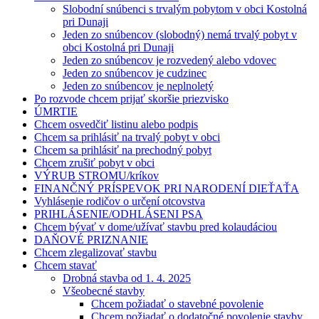
Slobodní snúbenci s trvalým pobytom v obci Kostolná
pri Dunaji
Jeden zo snúbencov (slobodný) nemá trvalý pobyt v
obci Kostolná pri Dunaji
Jeden zo snúbencov je rozvedený alebo vdovec
Jeden zo snúbencov je cudzinec
Jeden zo snúbencov je neplnoletý
Po rozvode chcem prijať skoršie priezvisko
ÚMRTIE
Chcem osvedčiť listinu alebo podpis
Chcem sa prihlásiť na trvalý pobyt v obci
Chcem sa prihlásiť na prechodný pobyt
Chcem zrušiť pobyt v obci
VÝRUB STROMU/kríkov
FINANČNÝ PRÍSPEVOK PRI NARODENÍ DIEŤAŤA
Vyhlásenie rodičov o určení otcovstva
PRIHLÁSENIE/ODHLÁSENI PSA
Chcem bývať v dome/užívať stavbu pred kolaudáciou
DAŇOVÉ PRIZNANIE
Chcem zlegalizovať stavbu
Chcem stavať
Drobná stavba od 1. 4. 2025
Všeobecné stavby
Chcem požiadať o stavebné povolenie
Chcem požiadať o dodatočné povolenie stavby