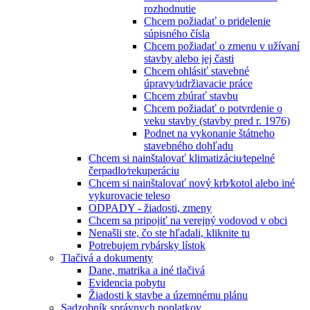
rozhodnutie
Chcem požiadať o pridelenie
súpisného čísla
Chcem požiadať o zmenu v užívaní
stavby alebo jej časti
Chcem ohlásiť stavebné
úpravy⁄udržiavacie práce
Chcem zbúrať stavbu
Chcem požiadať o potvrdenie o
veku stavby (stavby pred r. 1976)
Podnet na vykonanie štátneho
stavebného dohľadu
Chcem si nainštalovať klimatizáciu⁄tepelné
čerpadlo⁄rekuperáciu
Chcem si nainštalovať nový krb⁄kotol alebo iné
vykurovacie teleso
ODPADY - žiadosti, zmeny
Chcem sa pripojiť na verejný vodovod v obci
Nenašli ste, čo ste hľadali, kliknite tu
Potrebujem rybársky lístok
Tlačivá a dokumenty
Dane, matrika a iné tlačivá
Evidencia pobytu
Žiadosti k stavbe a územnému plánu
Sadzobník správnych poplatkov