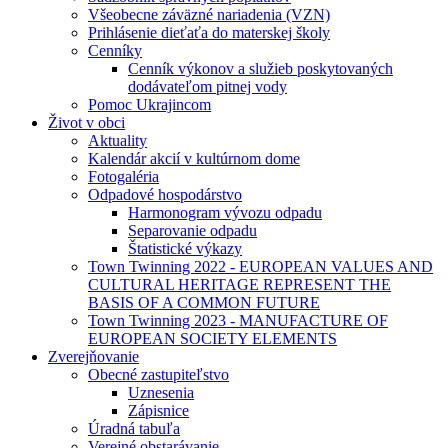
Všeobecne záväzné nariadenia (VZN)
Prihlásenie dieťaťa do materskej školy
Cenníky
Cenník výkonov a služieb poskytovaných
dodávateľom pitnej vody
Pomoc Ukrajincom
Život v obci
Aktuality
Kalendár akcií v kultúrnom dome
Fotogaléria
Odpadové hospodárstvo
Harmonogram vývozu odpadu
Separovanie odpadu
Štatistické výkazy
Town Twinning 2022 - EUROPEAN VALUES AND
CULTURAL HERITAGE REPRESENT THE
BASIS OF A COMMON FUTURE
Town Twinning 2023 - MANUFACTURE OF
EUROPEAN SOCIETY ELEMENTS
Zverejňovanie
Obecné zastupiteľstvo
Uznesenia
Zápisnice
Úradná tabuľa
Verejné obstarávanie