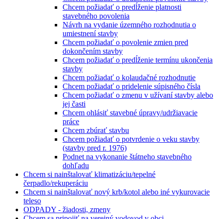
Chcem požiadať o predĺženie platnosti
stavebného povolenia
Návrh na vydanie územného rozhodnutia o
umiestnení stavby
Chcem požiadať o povolenie zmien pred
dokončením stavby
Chcem požiadať o predĺženie termínu ukončenia
stavby
Chcem požiadať o kolaudačné rozhodnutie
Chcem požiadať o pridelenie súpisného čísla
Chcem požiadať o zmenu v užívaní stavby alebo
jej časti
Chcem ohlásiť stavebné úpravy/udržiavacie
práce
Chcem zbúrať stavbu
Chcem požiadať o potvrdenie o veku stavby
(stavby pred r. 1976)
Podnet na vykonanie štátneho stavebného
dohľadu
Chcem si nainštalovať klimatizáciu/tepelné
čerpadlo/rekuperáciu
Chcem si nainštalovať nový krb/kotol alebo iné vykurovacie
teleso
ODPADY - žiadosti, zmeny
Chcem sa pripojiť na verejný vodovod v obci