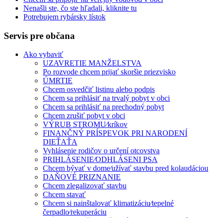
Nenašli ste, čo ste hľadali, kliknite tu
Potrebujem rybársky lístok
Servis pre občana
Ako vybaviť
UZAVRETIE MANŽELSTVA
Po rozvode chcem prijať skoršie priezvisko
ÚMRTIE
Chcem osvedčiť listinu alebo podpis
Chcem sa prihlásiť na trvalý pobyt v obci
Chcem sa prihlásiť na prechodný pobyt
Chcem zrušiť pobyt v obci
VÝRUB STROMU⁄kríkov
FINANČNÝ PRÍSPEVOK PRI NARODENÍ
DIEŤAŤA
Vyhlásenie rodičov o určení otcovstva
PRIHLÁSENIE⁄ODHLÁSENI PSA
Chcem bývať v dome⁄užívať stavbu pred kolaudáciou
DAŇOVÉ PRIZNANIE
Chcem zlegalizovať stavbu
Chcem stavať
Chcem si nainštalovať klimatizáciu⁄tepelné
čerpadlo⁄rekuperáciu