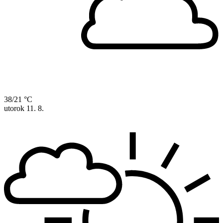
38/21 °C
utorok
11. 8.