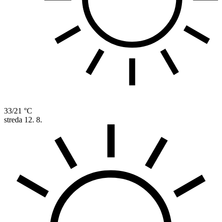
33/21 °C
streda
12. 8.