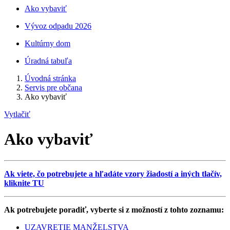
Ako vybaviť
Vývoz odpadu 2026
Kultúrny dom
Úradná tabuľa
Úvodná stránka
Servis pre občana
Ako vybaviť
Vytlačiť
Ako vybaviť
Ak viete, čo potrebujete a hľadáte vzory žiadostí a iných tlačív,
kliknite TU
Ak potrebujete poradiť, vyberte si z možností z tohto zoznamu:
UZAVRETIE MANŽELSTVA