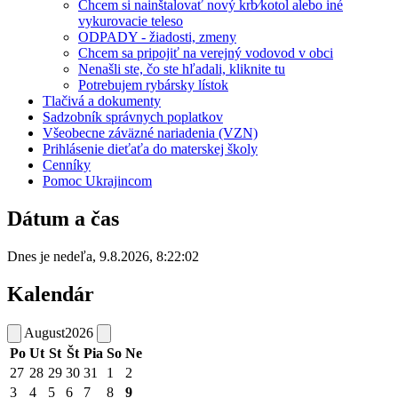
Chcem si nainštalovať nový krb⁄kotol alebo iné
vykurovacie teleso
ODPADY - žiadosti, zmeny
Chcem sa pripojiť na verejný vodovod v obci
Nenašli ste, čo ste hľadali, kliknite tu
Potrebujem rybársky lístok
Tlačivá a dokumenty
Sadzobník správnych poplatkov
Všeobecne záväzné nariadenia (VZN)
Prihlásenie dieťaťa do materskej školy
Cenníky
Pomoc Ukrajincom
Dátum a čas
Dnes je
nedeľa
,
9.8.2026
,
8:22:02
Kalendár
August
2026
Po
Ut
St
Št
Pia
So
Ne
27
28
29
30
31
1
2
3
4
5
6
7
8
9