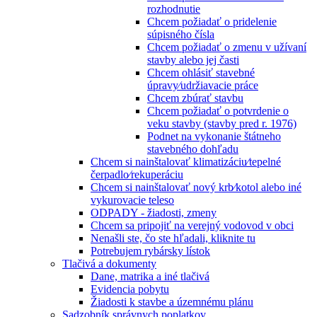
rozhodnutie
Chcem požiadať o pridelenie
súpisného čísla
Chcem požiadať o zmenu v užívaní
stavby alebo jej časti
Chcem ohlásiť stavebné
úpravy⁄udržiavacie práce
Chcem zbúrať stavbu
Chcem požiadať o potvrdenie o
veku stavby (stavby pred r. 1976)
Podnet na vykonanie štátneho
stavebného dohľadu
Chcem si nainštalovať klimatizáciu⁄tepelné
čerpadlo⁄rekuperáciu
Chcem si nainštalovať nový krb⁄kotol alebo iné
vykurovacie teleso
ODPADY - žiadosti, zmeny
Chcem sa pripojiť na verejný vodovod v obci
Nenašli ste, čo ste hľadali, kliknite tu
Potrebujem rybársky lístok
Tlačivá a dokumenty
Dane, matrika a iné tlačivá
Evidencia pobytu
Žiadosti k stavbe a územnému plánu
Sadzobník správnych poplatkov