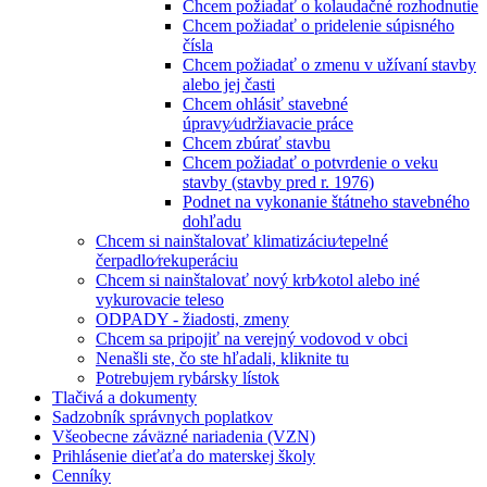
Chcem požiadať o kolaudačné rozhodnutie
Chcem požiadať o pridelenie súpisného
čísla
Chcem požiadať o zmenu v užívaní stavby
alebo jej časti
Chcem ohlásiť stavebné
úpravy⁄udržiavacie práce
Chcem zbúrať stavbu
Chcem požiadať o potvrdenie o veku
stavby (stavby pred r. 1976)
Podnet na vykonanie štátneho stavebného
dohľadu
Chcem si nainštalovať klimatizáciu⁄tepelné
čerpadlo⁄rekuperáciu
Chcem si nainštalovať nový krb⁄kotol alebo iné
vykurovacie teleso
ODPADY - žiadosti, zmeny
Chcem sa pripojiť na verejný vodovod v obci
Nenašli ste, čo ste hľadali, kliknite tu
Potrebujem rybársky lístok
Tlačivá a dokumenty
Sadzobník správnych poplatkov
Všeobecne záväzné nariadenia (VZN)
Prihlásenie dieťaťa do materskej školy
Cenníky