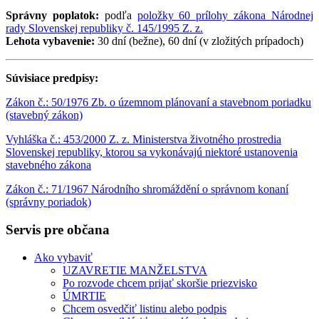
Správny poplatok:
podľa
položky 60 prílohy zákona Národnej
rady Slovenskej republiky č. 145/1995 Z. z.
Lehota vybavenie:
30 dní (bežne), 60 dní (v zložitých prípadoch)
Súvisiace predpisy:
Zákon č.: 50/1976 Zb. o územnom plánovaní a stavebnom poriadku
(stavebný zákon)
Vyhláška č.: 453/2000 Z. z. Ministerstva životného prostredia
Slovenskej republiky, ktorou sa vykonávajú niektoré ustanovenia
stavebného zákona
Zákon č.: 71/1967 Národního shromáždění o správnom konaní
(správny poriadok)
Servis pre občana
Ako vybaviť
UZAVRETIE MANŽELSTVA
Po rozvode chcem prijať skoršie priezvisko
ÚMRTIE
Chcem osvedčiť listinu alebo podpis