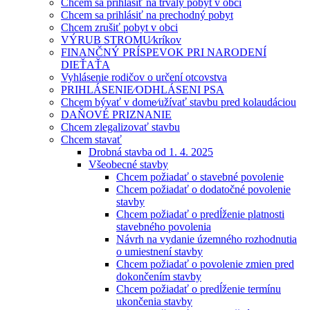
Chcem sa prihlásiť na trvalý pobyt v obci
Chcem sa prihlásiť na prechodný pobyt
Chcem zrušiť pobyt v obci
VÝRUB STROMU⁄kríkov
FINANČNÝ PRÍSPEVOK PRI NARODENÍ
DIEŤAŤA
Vyhlásenie rodičov o určení otcovstva
PRIHLÁSENIE⁄ODHLÁSENI PSA
Chcem bývať v dome⁄užívať stavbu pred kolaudáciou
DAŇOVÉ PRIZNANIE
Chcem zlegalizovať stavbu
Chcem stavať
Drobná stavba od 1. 4. 2025
Všeobecné stavby
Chcem požiadať o stavebné povolenie
Chcem požiadať o dodatočné povolenie
stavby
Chcem požiadať o predĺženie platnosti
stavebného povolenia
Návrh na vydanie územného rozhodnutia
o umiestnení stavby
Chcem požiadať o povolenie zmien pred
dokončením stavby
Chcem požiadať o predĺženie termínu
ukončenia stavby