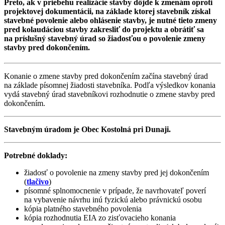
Preto, ak v priebehu realizácie stavby dôjde k zmenám oproti
projektovej dokumentácii, na základe ktorej stavebník získal
stavebné povolenie alebo ohlásenie stavby, je nutné tieto zmeny
pred kolaudáciou stavby zakresliť do projektu a obrátiť sa
na príslušný stavebný úrad so žiadosťou o povolenie zmeny
stavby pred dokončením.
Konanie o zmene stavby pred dokončením začína stavebný úrad
na základe písomnej žiadosti stavebníka. Podľa výsledkov konania
vydá stavebný úrad stavebníkovi rozhodnutie o zmene stavby pred
dokončením.
Stavebným úradom je Obec Kostolná pri Dunaji.
Potrebné doklady:
žiadosť o povolenie na zmeny stavby pred jej dokončením
(
tlačivo
)
písomné splnomocnenie v prípade, že navrhovateľ poverí
na vybavenie návrhu inú fyzickú alebo právnickú osobu
kópia platného stavebného povolenia
kópia rozhodnutia EIA zo zisťovacieho konania