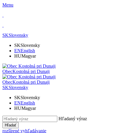
Menu
SK
Slovensky
SK
Slovensky
EN
English
HU
Magyar
Obec
Kostolná pri Dunaji
Obec
Kostolná pri Dunaji
SK
Slovensky
SK
Slovensky
EN
English
HU
Magyar
Hľadaný výraz
Hľadať
rozšírené vyhľadávanie