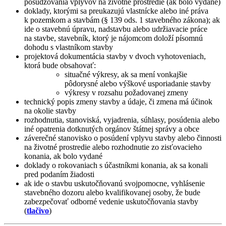
posudzovania vplyvov na životné prostredie (ak bolo vydané)
doklady, ktorými sa preukazujú vlastnícke alebo iné práva
k pozemkom a stavbám (§ 139 ods. 1 stavebného zákona); ak
ide o stavebnú úpravu, nadstavbu alebo udržiavacie práce
na stavbe, stavebník, ktorý je nájomcom doloží písomnú
dohodu s vlastníkom stavby
projektová dokumentácia stavby v dvoch vyhotoveniach,
ktorá bude obsahovať:
situačné výkresy, ak sa mení vonkajšie
pôdorysné alebo výškové usporiadanie stavby
výkresy v rozsahu požadovanej zmeny
technický popis zmeny stavby a údaje, či zmena má účinok
na okolie stavby
rozhodnutia, stanoviská, vyjadrenia, súhlasy, posúdenia alebo
iné opatrenia dotknutých orgánov štátnej správy a obce
záverečné stanovisko o posúdení vplyvu stavby alebo činnosti
na životné prostredie alebo rozhodnutie zo zisťovacieho
konania, ak bolo vydané
doklady o rokovaniach s účastníkmi konania, ak sa konali
pred podaním žiadosti
ak ide o stavbu uskutočňovanú svojpomocne, vyhlásenie
stavebného dozoru alebo kvalifikovanej osoby, že bude
zabezpečovať odborné vedenie uskutočňovania stavby
(
tlačivo
)