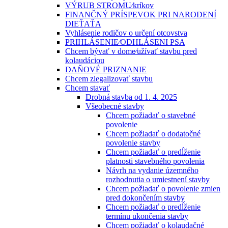
VÝRUB STROMU⁄kríkov
FINANČNÝ PRÍSPEVOK PRI NARODENÍ
DIEŤAŤA
Vyhlásenie rodičov o určení otcovstva
PRIHLÁSENIE⁄ODHLÁSENI PSA
Chcem bývať v dome⁄užívať stavbu pred
kolaudáciou
DAŇOVÉ PRIZNANIE
Chcem zlegalizovať stavbu
Chcem stavať
Drobná stavba od 1. 4. 2025
Všeobecné stavby
Chcem požiadať o stavebné
povolenie
Chcem požiadať o dodatočné
povolenie stavby
Chcem požiadať o predĺženie
platnosti stavebného povolenia
Návrh na vydanie územného
rozhodnutia o umiestnení stavby
Chcem požiadať o povolenie zmien
pred dokončením stavby
Chcem požiadať o predĺženie
termínu ukončenia stavby
Chcem požiadať o kolaudačné