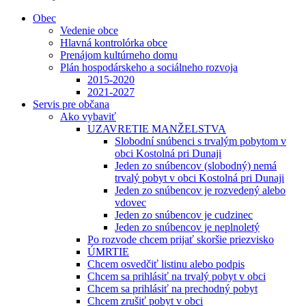
Obec
Vedenie obce
Hlavná kontrolórka obce
Prenájom kultúrneho domu
Plán hospodárskeho a sociálneho rozvoja
2015-2020
2021-2027
Servis pre občana
Ako vybaviť
UZAVRETIE MANŽELSTVA
Slobodní snúbenci s trvalým pobytom v
obci Kostolná pri Dunaji
Jeden zo snúbencov (slobodný) nemá
trvalý pobyt v obci Kostolná pri Dunaji
Jeden zo snúbencov je rozvedený alebo
vdovec
Jeden zo snúbencov je cudzinec
Jeden zo snúbencov je neplnoletý
Po rozvode chcem prijať skoršie priezvisko
ÚMRTIE
Chcem osvedčiť listinu alebo podpis
Chcem sa prihlásiť na trvalý pobyt v obci
Chcem sa prihlásiť na prechodný pobyt
Chcem zrušiť pobyt v obci