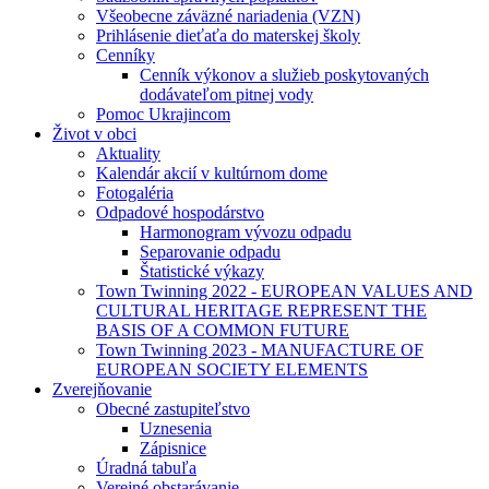
Všeobecne záväzné nariadenia (VZN)
Prihlásenie dieťaťa do materskej školy
Cenníky
Cenník výkonov a služieb poskytovaných
dodávateľom pitnej vody
Pomoc Ukrajincom
Život v obci
Aktuality
Kalendár akcií v kultúrnom dome
Fotogaléria
Odpadové hospodárstvo
Harmonogram vývozu odpadu
Separovanie odpadu
Štatistické výkazy
Town Twinning 2022 - EUROPEAN VALUES AND
CULTURAL HERITAGE REPRESENT THE
BASIS OF A COMMON FUTURE
Town Twinning 2023 - MANUFACTURE OF
EUROPEAN SOCIETY ELEMENTS
Zverejňovanie
Obecné zastupiteľstvo
Uznesenia
Zápisnice
Úradná tabuľa
Verejné obstarávanie