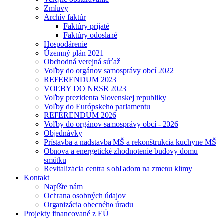
Zmluvy
Archív faktúr
Faktúry prijaté
Faktúry odoslané
Hospodárenie
Územný plán 2021
Obchodná verejná súťaž
Voľby do orgánov samosprávy obcí 2022
REFERENDUM 2023
VOĽBY DO NRSR 2023
Voľby prezidenta Slovenskej republiky
Voľby do Európskeho parlamentu
REFERENDUM 2026
Voľby do orgánov samosprávy obcí - 2026
Objednávky
Prístavba a nadstavba MŠ a rekonštrukcia kuchyne MŠ
Obnova a energetické zhodnotenie budovy domu
smútku
Revitalizácia centra s ohľadom na zmenu klímy
Kontakt
Napíšte nám
Ochrana osobných údajov
Organizácia obecného úradu
Projekty financované z EÚ