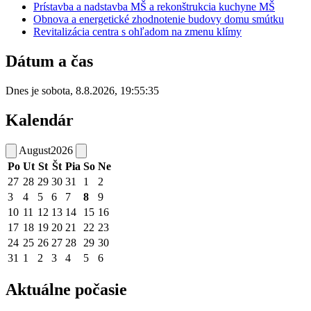
Prístavba a nadstavba MŠ a rekonštrukcia kuchyne MŠ
Obnova a energetické zhodnotenie budovy domu smútku
Revitalizácia centra s ohľadom na zmenu klímy
Dátum a čas
Dnes je
sobota
,
8.8.2026
,
19:55:35
Kalendár
August
2026
Po
Ut
St
Št
Pia
So
Ne
27
28
29
30
31
1
2
3
4
5
6
7
8
9
10
11
12
13
14
15
16
17
18
19
20
21
22
23
24
25
26
27
28
29
30
31
1
2
3
4
5
6
Aktuálne počasie