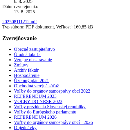
6. 8. 2025
Dátum zverejnenia:
13. 8. 2025
202508111212.pdf
Typ súboru: PDF dokument, Veľkosť: 160,85 kB
Zverejňovanie
Obecné zastupiteľstvo
Úradná tabuľa
Verejné obstarávanie
Zmluvy
Archív faktúr
Hospodárenie
Územný plán 2021
Obchodná verejná súťaž
Voľby do orgánov samosprávy obcí 2022
REFERENDUM 2023
VOĽBY DO NRSR 2023
Voľby prezidenta Slovenskej republiky
Voľby do Európskeho parlamentu
REFERENDUM 2026
Voľby do orgánov samosprávy obcí - 2026
Objednávky