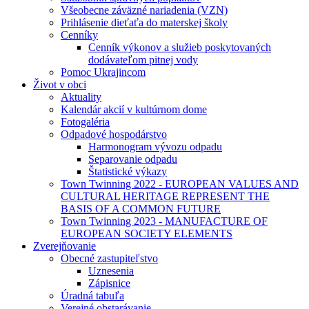
Všeobecne záväzné nariadenia (VZN)
Prihlásenie dieťaťa do materskej školy
Cenníky
Cenník výkonov a služieb poskytovaných
dodávateľom pitnej vody
Pomoc Ukrajincom
Život v obci
Aktuality
Kalendár akcií v kultúrnom dome
Fotogaléria
Odpadové hospodárstvo
Harmonogram vývozu odpadu
Separovanie odpadu
Štatistické výkazy
Town Twinning 2022 - EUROPEAN VALUES AND
CULTURAL HERITAGE REPRESENT THE
BASIS OF A COMMON FUTURE
Town Twinning 2023 - MANUFACTURE OF
EUROPEAN SOCIETY ELEMENTS
Zverejňovanie
Obecné zastupiteľstvo
Uznesenia
Zápisnice
Úradná tabuľa
Verejné obstarávanie