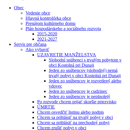
Obec
Vedenie obce
Hlavná kontrolórka obce
Prenájom kultúrneho domu
Plán hospodárskeho a sociálneho rozvoja
2015-2020
2021-2027
Servis pre občana
Ako vybaviť
UZAVRETIE MANŽELSTVA
Slobodní snúbenci s trvalým pobytom v
obci Kostolná pri Dunaji
Jeden zo snúbencov (slobodný) nemá
trvalý pobyt v obci Kostolná pri Dunaji
Jeden zo snúbencov je rozvedený alebo
vdovec
Jeden zo snúbencov je cudzinec
Jeden zo snúbencov je neplnoletý
Po rozvode chcem prijať skoršie priezvisko
ÚMRTIE
Chcem osvedčiť listinu alebo podpis
Chcem sa prihlásiť na trvalý pobyt v obci
Chcem sa prihlásiť na prechodný pobyt
Chcem zrušiť pobyt v obci