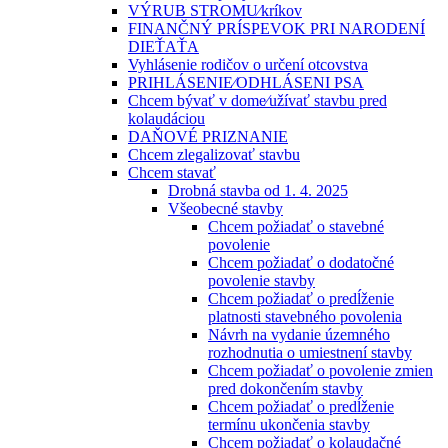
VÝRUB STROMU⁄kríkov
FINANČNÝ PRÍSPEVOK PRI NARODENÍ
DIEŤAŤA
Vyhlásenie rodičov o určení otcovstva
PRIHLÁSENIE⁄ODHLÁSENI PSA
Chcem bývať v dome⁄užívať stavbu pred
kolaudáciou
DAŇOVÉ PRIZNANIE
Chcem zlegalizovať stavbu
Chcem stavať
Drobná stavba od 1. 4. 2025
Všeobecné stavby
Chcem požiadať o stavebné
povolenie
Chcem požiadať o dodatočné
povolenie stavby
Chcem požiadať o predĺženie
platnosti stavebného povolenia
Návrh na vydanie územného
rozhodnutia o umiestnení stavby
Chcem požiadať o povolenie zmien
pred dokončením stavby
Chcem požiadať o predĺženie
termínu ukončenia stavby
Chcem požiadať o kolaudačné