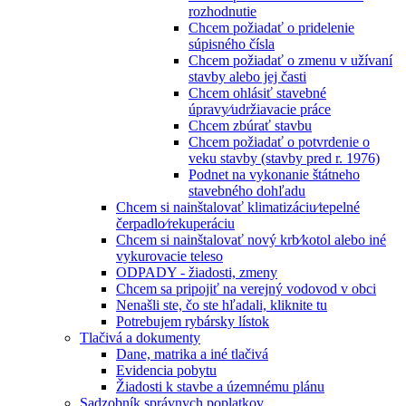
rozhodnutie
Chcem požiadať o pridelenie
súpisného čísla
Chcem požiadať o zmenu v užívaní
stavby alebo jej časti
Chcem ohlásiť stavebné
úpravy⁄udržiavacie práce
Chcem zbúrať stavbu
Chcem požiadať o potvrdenie o
veku stavby (stavby pred r. 1976)
Podnet na vykonanie štátneho
stavebného dohľadu
Chcem si nainštalovať klimatizáciu⁄tepelné
čerpadlo⁄rekuperáciu
Chcem si nainštalovať nový krb⁄kotol alebo iné
vykurovacie teleso
ODPADY - žiadosti, zmeny
Chcem sa pripojiť na verejný vodovod v obci
Nenašli ste, čo ste hľadali, kliknite tu
Potrebujem rybársky lístok
Tlačivá a dokumenty
Dane, matrika a iné tlačivá
Evidencia pobytu
Žiadosti k stavbe a územnému plánu
Sadzobník správnych poplatkov