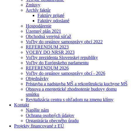
Zmluvy
Archív faktúr
Faktúry prijaté
Faktúry odoslané
Hospodárenie
Územný plán 2021
Obchodná verejná súťaž
Voľby do orgánov samosprávy obcí 2022
REFERENDUM 2023
VOĽBY DO NRSR 2023
Voľby prezidenta Slovenskej republiky
Voľby do Európskeho parlamentu
REFERENDUM 2026
Voľby do orgánov samosprávy obcí - 2026
Objednávky
Prístavba a nadstavba MŠ a rekonštrukcia kuchyne MŠ
Obnova a energetické zhodnotenie budovy domu
smútku
Revitalizácia centra s ohľadom na zmenu klímy
Kontakt
Napíšte nám
Ochrana osobných údajov
Organizácia obecného úradu
Projekty financované z EÚ