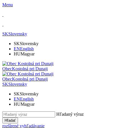
Menu
SK
Slovensky
SK
Slovensky
EN
English
HU
Magyar
Obec
Kostolná pri Dunaji
Obec
Kostolná pri Dunaji
SK
Slovensky
SK
Slovensky
EN
English
HU
Magyar
Hľadaný výraz
Hľadať
rozšírené vyhľadávanie