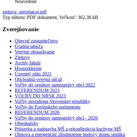
Neuvedené
zmluva_agromacaj.pdf
Typ súboru: PDF dokument, Veľkosť: 362,38 kB
Zverejňovanie
Obecné zastupiteľstvo
Úradná tabuľa
Verejné obstarávanie
Zmluvy
Archív faktúr
Hospodárenie
Územný plán 2021
Obchodná verejná súťaž
Voľby do orgánov samosprávy obcí 2022
REFERENDUM 2023
VOĽBY DO NRSR 2023
Voľby prezidenta Slovenskej republiky
Voľby do Európskeho parlamentu
REFERENDUM 2026
Voľby do orgánov samosprávy obcí - 2026
Objednávky
Prístavba a nadstavba MŠ a rekonštrukcia kuchyne MŠ
Obnova a energetické zhodnotenie budovy domu smútku