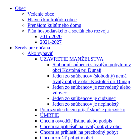
Obec
Vedenie obce
Hlavná kontrolórka obce
Prenájom kultúrneho domu
Plán hospodárskeho a sociálneho rozvoja
2015-2020
2021-2027
Servis pre občana
Ako vybaviť
UZAVRETIE MANŽELSTVA
Slobodní snúbenci s trvalým pobytom v
obci Kostolná pri Dunaji
Jeden zo snúbencov (slobodný) nemá
trvalý pobyt v obci Kostolná pri Dunaji
Jeden zo snúbencov je rozvedený alebo
vdovec
Jeden zo snúbencov je cudzinec
Jeden zo snúbencov je neplnoletý
Po rozvode chcem prijať skoršie priezvisko
ÚMRTIE
Chcem osvedčiť listinu alebo podpis
Chcem sa prihlásiť na trvalý pobyt v obci
Chcem sa prihlásiť na prechodný pobyt
Chcem zrušiť pobyt v obci