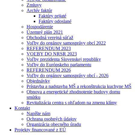
Zmluvy
Archív faktúr
Faktúry prijaté
Faktúry odoslané
Hospodárenie
Územný plán 2021
Obchodná verejná súťaž
Voľby do orgánov samosprávy obcí 2022
REFERENDUM 2023
VOĽBY DO NRSR 2023
Voľby prezidenta Slovenskej republiky
Voľby do Európskeho parlamentu
REFERENDUM 2026
Voľby do orgánov samosprávy obcí - 2026
Objednávky
Prístavba a nadstavba MŠ a rekonštrukcia kuchyne MŠ
Obnova a energetické zhodnotenie budovy domu
smútku
Revitalizácia centra s ohľadom na zmenu klímy
Kontakt
Napíšte nám
Ochrana osobných údajov
Organizácia obecného úradu
Projekty financované z EÚ