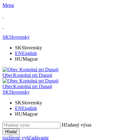
Menu
SK
Slovensky
SK
Slovensky
EN
English
HU
Magyar
Obec
Kostolná pri Dunaji
Obec
Kostolná pri Dunaji
SK
Slovensky
SK
Slovensky
EN
English
HU
Magyar
Hľadaný výraz
Hľadať
rozšírené vyhľadávanie