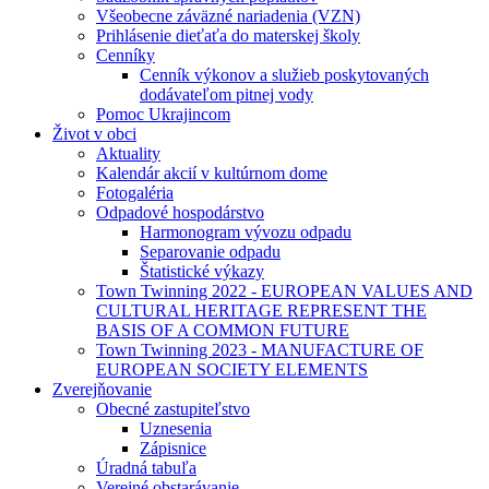
Všeobecne záväzné nariadenia (VZN)
Prihlásenie dieťaťa do materskej školy
Cenníky
Cenník výkonov a služieb poskytovaných
dodávateľom pitnej vody
Pomoc Ukrajincom
Život v obci
Aktuality
Kalendár akcií v kultúrnom dome
Fotogaléria
Odpadové hospodárstvo
Harmonogram vývozu odpadu
Separovanie odpadu
Štatistické výkazy
Town Twinning 2022 - EUROPEAN VALUES AND
CULTURAL HERITAGE REPRESENT THE
BASIS OF A COMMON FUTURE
Town Twinning 2023 - MANUFACTURE OF
EUROPEAN SOCIETY ELEMENTS
Zverejňovanie
Obecné zastupiteľstvo
Uznesenia
Zápisnice
Úradná tabuľa
Verejné obstarávanie