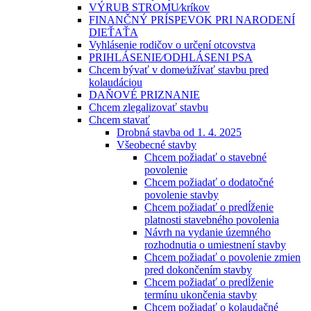
VÝRUB STROMU⁄kríkov
FINANČNÝ PRÍSPEVOK PRI NARODENÍ
DIEŤAŤA
Vyhlásenie rodičov o určení otcovstva
PRIHLÁSENIE⁄ODHLÁSENI PSA
Chcem bývať v dome⁄užívať stavbu pred
kolaudáciou
DAŇOVÉ PRIZNANIE
Chcem zlegalizovať stavbu
Chcem stavať
Drobná stavba od 1. 4. 2025
Všeobecné stavby
Chcem požiadať o stavebné
povolenie
Chcem požiadať o dodatočné
povolenie stavby
Chcem požiadať o predĺženie
platnosti stavebného povolenia
Návrh na vydanie územného
rozhodnutia o umiestnení stavby
Chcem požiadať o povolenie zmien
pred dokončením stavby
Chcem požiadať o predĺženie
termínu ukončenia stavby
Chcem požiadať o kolaudačné