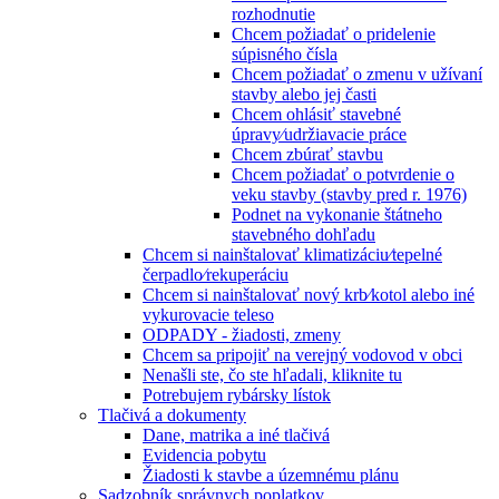
rozhodnutie
Chcem požiadať o pridelenie
súpisného čísla
Chcem požiadať o zmenu v užívaní
stavby alebo jej časti
Chcem ohlásiť stavebné
úpravy⁄udržiavacie práce
Chcem zbúrať stavbu
Chcem požiadať o potvrdenie o
veku stavby (stavby pred r. 1976)
Podnet na vykonanie štátneho
stavebného dohľadu
Chcem si nainštalovať klimatizáciu⁄tepelné
čerpadlo⁄rekuperáciu
Chcem si nainštalovať nový krb⁄kotol alebo iné
vykurovacie teleso
ODPADY - žiadosti, zmeny
Chcem sa pripojiť na verejný vodovod v obci
Nenašli ste, čo ste hľadali, kliknite tu
Potrebujem rybársky lístok
Tlačivá a dokumenty
Dane, matrika a iné tlačivá
Evidencia pobytu
Žiadosti k stavbe a územnému plánu
Sadzobník správnych poplatkov