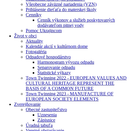
Všeobecne záväzné nariadenia (VZN)
Prihlásenie dieťaťa do materskej školy
Cenníky
Cenník výkonov a služieb poskytovaných
dodávateľom pitnej vody
Pomoc Ukrajincom
Život v obci
Aktuality
Kalendár akcií v kultúrnom dome
Fotogaléria
Odpadové hospodárstvo
Harmonogram vývozu odpadu
Separovanie odpadu
Štatistické výkazy
Town Twinning 2022 - EUROPEAN VALUES AND
CULTURAL HERITAGE REPRESENT THE
BASIS OF A COMMON FUTURE
Town Twinning 2023 - MANUFACTURE OF
EUROPEAN SOCIETY ELEMENTS
Zverejňovanie
Obecné zastupiteľstvo
Uznesenia
Zápisnice
Úradná tabuľa
Verejné obstarávanie