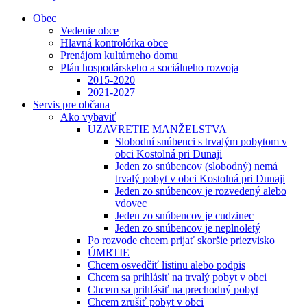
Obec
Vedenie obce
Hlavná kontrolórka obce
Prenájom kultúrneho domu
Plán hospodárskeho a sociálneho rozvoja
2015-2020
2021-2027
Servis pre občana
Ako vybaviť
UZAVRETIE MANŽELSTVA
Slobodní snúbenci s trvalým pobytom v
obci Kostolná pri Dunaji
Jeden zo snúbencov (slobodný) nemá
trvalý pobyt v obci Kostolná pri Dunaji
Jeden zo snúbencov je rozvedený alebo
vdovec
Jeden zo snúbencov je cudzinec
Jeden zo snúbencov je neplnoletý
Po rozvode chcem prijať skoršie priezvisko
ÚMRTIE
Chcem osvedčiť listinu alebo podpis
Chcem sa prihlásiť na trvalý pobyt v obci
Chcem sa prihlásiť na prechodný pobyt
Chcem zrušiť pobyt v obci