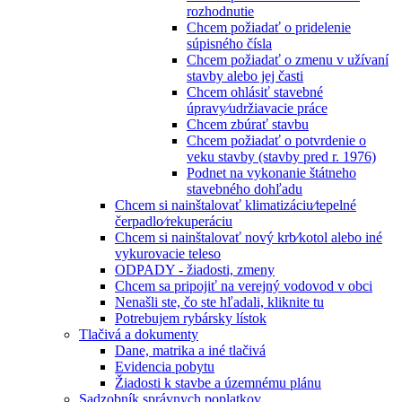
rozhodnutie
Chcem požiadať o pridelenie
súpisného čísla
Chcem požiadať o zmenu v užívaní
stavby alebo jej časti
Chcem ohlásiť stavebné
úpravy⁄udržiavacie práce
Chcem zbúrať stavbu
Chcem požiadať o potvrdenie o
veku stavby (stavby pred r. 1976)
Podnet na vykonanie štátneho
stavebného dohľadu
Chcem si nainštalovať klimatizáciu⁄tepelné
čerpadlo⁄rekuperáciu
Chcem si nainštalovať nový krb⁄kotol alebo iné
vykurovacie teleso
ODPADY - žiadosti, zmeny
Chcem sa pripojiť na verejný vodovod v obci
Nenašli ste, čo ste hľadali, kliknite tu
Potrebujem rybársky lístok
Tlačivá a dokumenty
Dane, matrika a iné tlačivá
Evidencia pobytu
Žiadosti k stavbe a územnému plánu
Sadzobník správnych poplatkov