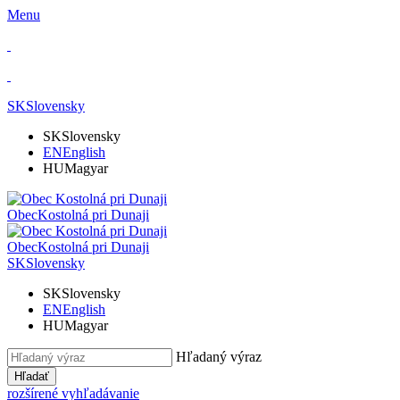
Menu
SK
Slovensky
SK
Slovensky
EN
English
HU
Magyar
Obec
Kostolná pri Dunaji
Obec
Kostolná pri Dunaji
SK
Slovensky
SK
Slovensky
EN
English
HU
Magyar
Hľadaný výraz
Hľadať
rozšírené vyhľadávanie