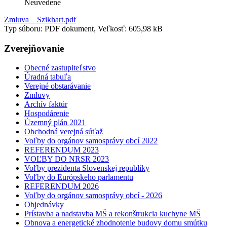
Neuvedené
Zmluva _ Szikhart.pdf
Typ súboru: PDF dokument, Veľkosť: 605,98 kB
Zverejňovanie
Obecné zastupiteľstvo
Úradná tabuľa
Verejné obstarávanie
Zmluvy
Archív faktúr
Hospodárenie
Územný plán 2021
Obchodná verejná súťaž
Voľby do orgánov samosprávy obcí 2022
REFERENDUM 2023
VOĽBY DO NRSR 2023
Voľby prezidenta Slovenskej republiky
Voľby do Európskeho parlamentu
REFERENDUM 2026
Voľby do orgánov samosprávy obcí - 2026
Objednávky
Prístavba a nadstavba MŠ a rekonštrukcia kuchyne MŠ
Obnova a energetické zhodnotenie budovy domu smútku