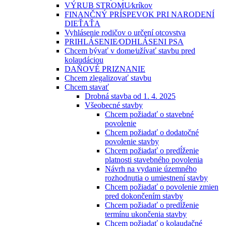
VÝRUB STROMU⁄kríkov
FINANČNÝ PRÍSPEVOK PRI NARODENÍ
DIEŤAŤA
Vyhlásenie rodičov o určení otcovstva
PRIHLÁSENIE⁄ODHLÁSENI PSA
Chcem bývať v dome⁄užívať stavbu pred
kolaudáciou
DAŇOVÉ PRIZNANIE
Chcem zlegalizovať stavbu
Chcem stavať
Drobná stavba od 1. 4. 2025
Všeobecné stavby
Chcem požiadať o stavebné
povolenie
Chcem požiadať o dodatočné
povolenie stavby
Chcem požiadať o predĺženie
platnosti stavebného povolenia
Návrh na vydanie územného
rozhodnutia o umiestnení stavby
Chcem požiadať o povolenie zmien
pred dokončením stavby
Chcem požiadať o predĺženie
termínu ukončenia stavby
Chcem požiadať o kolaudačné