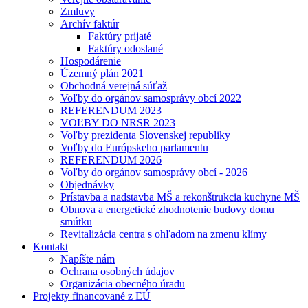
Zmluvy
Archív faktúr
Faktúry prijaté
Faktúry odoslané
Hospodárenie
Územný plán 2021
Obchodná verejná súťaž
Voľby do orgánov samosprávy obcí 2022
REFERENDUM 2023
VOĽBY DO NRSR 2023
Voľby prezidenta Slovenskej republiky
Voľby do Európskeho parlamentu
REFERENDUM 2026
Voľby do orgánov samosprávy obcí - 2026
Objednávky
Prístavba a nadstavba MŠ a rekonštrukcia kuchyne MŠ
Obnova a energetické zhodnotenie budovy domu
smútku
Revitalizácia centra s ohľadom na zmenu klímy
Kontakt
Napíšte nám
Ochrana osobných údajov
Organizácia obecného úradu
Projekty financované z EÚ