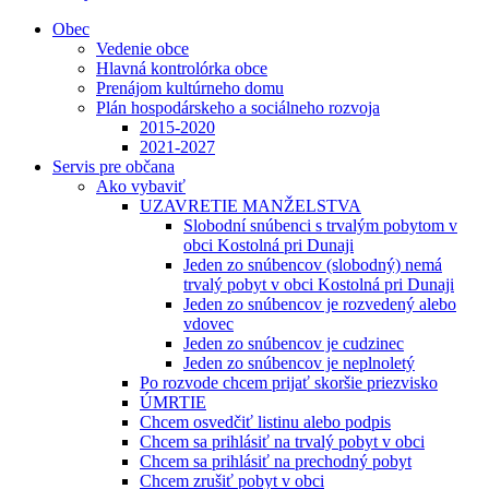
Obec
Vedenie obce
Hlavná kontrolórka obce
Prenájom kultúrneho domu
Plán hospodárskeho a sociálneho rozvoja
2015-2020
2021-2027
Servis pre občana
Ako vybaviť
UZAVRETIE MANŽELSTVA
Slobodní snúbenci s trvalým pobytom v
obci Kostolná pri Dunaji
Jeden zo snúbencov (slobodný) nemá
trvalý pobyt v obci Kostolná pri Dunaji
Jeden zo snúbencov je rozvedený alebo
vdovec
Jeden zo snúbencov je cudzinec
Jeden zo snúbencov je neplnoletý
Po rozvode chcem prijať skoršie priezvisko
ÚMRTIE
Chcem osvedčiť listinu alebo podpis
Chcem sa prihlásiť na trvalý pobyt v obci
Chcem sa prihlásiť na prechodný pobyt
Chcem zrušiť pobyt v obci