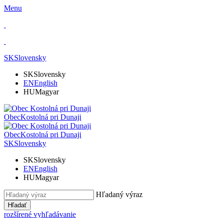
Menu
SK
Slovensky
SK
Slovensky
EN
English
HU
Magyar
Obec
Kostolná pri Dunaji
Obec
Kostolná pri Dunaji
SK
Slovensky
SK
Slovensky
EN
English
HU
Magyar
Hľadaný výraz
Hľadať
rozšírené vyhľadávanie