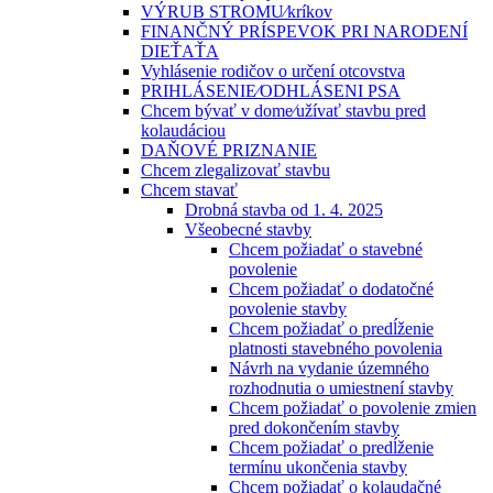
VÝRUB STROMU⁄kríkov
FINANČNÝ PRÍSPEVOK PRI NARODENÍ
DIEŤAŤA
Vyhlásenie rodičov o určení otcovstva
PRIHLÁSENIE⁄ODHLÁSENI PSA
Chcem bývať v dome⁄užívať stavbu pred
kolaudáciou
DAŇOVÉ PRIZNANIE
Chcem zlegalizovať stavbu
Chcem stavať
Drobná stavba od 1. 4. 2025
Všeobecné stavby
Chcem požiadať o stavebné
povolenie
Chcem požiadať o dodatočné
povolenie stavby
Chcem požiadať o predĺženie
platnosti stavebného povolenia
Návrh na vydanie územného
rozhodnutia o umiestnení stavby
Chcem požiadať o povolenie zmien
pred dokončením stavby
Chcem požiadať o predĺženie
termínu ukončenia stavby
Chcem požiadať o kolaudačné