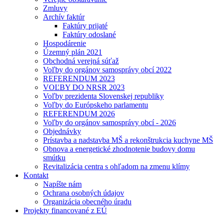
Zmluvy
Archív faktúr
Faktúry prijaté
Faktúry odoslané
Hospodárenie
Územný plán 2021
Obchodná verejná súťaž
Voľby do orgánov samosprávy obcí 2022
REFERENDUM 2023
VOĽBY DO NRSR 2023
Voľby prezidenta Slovenskej republiky
Voľby do Európskeho parlamentu
REFERENDUM 2026
Voľby do orgánov samosprávy obcí - 2026
Objednávky
Prístavba a nadstavba MŠ a rekonštrukcia kuchyne MŠ
Obnova a energetické zhodnotenie budovy domu
smútku
Revitalizácia centra s ohľadom na zmenu klímy
Kontakt
Napíšte nám
Ochrana osobných údajov
Organizácia obecného úradu
Projekty financované z EÚ