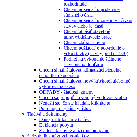
rozhodnutie
Chcem požiadať o pridelenie
súpisného čísla
Chcem požiadať o zmenu v užívaní
stavby alebo jej časti
Chcem ohlásiť stavebné
úpravy⁄udržiavacie práce
Chcem zbúrať stavbu
Chcem požiadať o potvrdenie o
veku stavby (stavby pred r. 1976)
Podnet na vykonanie štátneho
stavebného dohľadu
Chcem si nainštalovať klimatizáciu⁄tepelné
čerpadlo⁄rekuperáciu
Chcem si nainštalovať nový krb⁄kotol alebo iné
vykurovacie teleso
ODPADY - žiadosti, zmeny
Chcem sa pripojiť na verejný vodovod v obci
Nenašli ste, čo ste hľadali, kliknite tu
Potrebujem rybársky lístok
Tlačivá a dokumenty
Dane, matrika a iné tlačivá
Evidencia pobytu
Žiadosti k stavbe a územnému plánu
Sadzobník správnych poplatkov