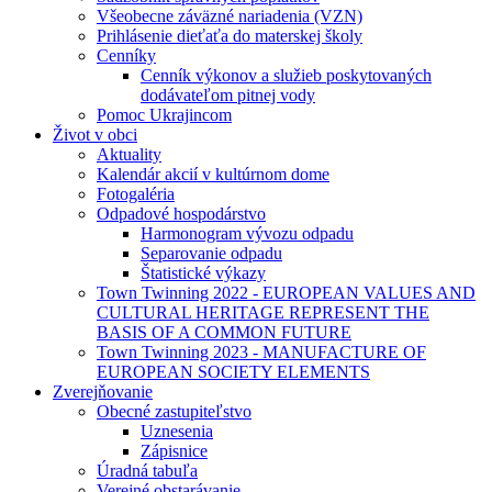
Všeobecne záväzné nariadenia (VZN)
Prihlásenie dieťaťa do materskej školy
Cenníky
Cenník výkonov a služieb poskytovaných
dodávateľom pitnej vody
Pomoc Ukrajincom
Život v obci
Aktuality
Kalendár akcií v kultúrnom dome
Fotogaléria
Odpadové hospodárstvo
Harmonogram vývozu odpadu
Separovanie odpadu
Štatistické výkazy
Town Twinning 2022 - EUROPEAN VALUES AND
CULTURAL HERITAGE REPRESENT THE
BASIS OF A COMMON FUTURE
Town Twinning 2023 - MANUFACTURE OF
EUROPEAN SOCIETY ELEMENTS
Zverejňovanie
Obecné zastupiteľstvo
Uznesenia
Zápisnice
Úradná tabuľa
Verejné obstarávanie