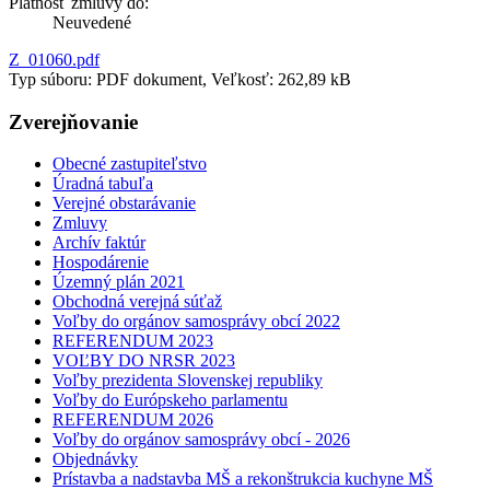
Platnosť zmluvy do:
Neuvedené
Z_01060.pdf
Typ súboru: PDF dokument, Veľkosť: 262,89 kB
Zverejňovanie
Obecné zastupiteľstvo
Úradná tabuľa
Verejné obstarávanie
Zmluvy
Archív faktúr
Hospodárenie
Územný plán 2021
Obchodná verejná súťaž
Voľby do orgánov samosprávy obcí 2022
REFERENDUM 2023
VOĽBY DO NRSR 2023
Voľby prezidenta Slovenskej republiky
Voľby do Európskeho parlamentu
REFERENDUM 2026
Voľby do orgánov samosprávy obcí - 2026
Objednávky
Prístavba a nadstavba MŠ a rekonštrukcia kuchyne MŠ