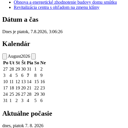
Obnova a energetické zhodnotenie budovy domu smútku
Revitalizácia centra s ohľadom na zmenu klímy
Dátum a čas
Dnes je
piatok
,
7.8.2026
,
3:06:26
Kalendár
August
2026
Po
Ut
St
Št
Pia
So
Ne
27
28
29
30
31
1
2
3
4
5
6
7
8
9
10
11
12
13
14
15
16
17
18
19
20
21
22
23
24
25
26
27
28
29
30
31
1
2
3
4
5
6
Aktuálne počasie
dnes, piatok 7. 8. 2026