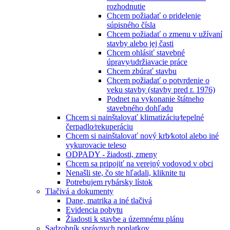
rozhodnutie
Chcem požiadať o pridelenie
súpisného čísla
Chcem požiadať o zmenu v užívaní
stavby alebo jej časti
Chcem ohlásiť stavebné
úpravy⁄udržiavacie práce
Chcem zbúrať stavbu
Chcem požiadať o potvrdenie o
veku stavby (stavby pred r. 1976)
Podnet na vykonanie štátneho
stavebného dohľadu
Chcem si nainštalovať klimatizáciu⁄tepelné
čerpadlo⁄rekuperáciu
Chcem si nainštalovať nový krb⁄kotol alebo iné
vykurovacie teleso
ODPADY - žiadosti, zmeny
Chcem sa pripojiť na verejný vodovod v obci
Nenašli ste, čo ste hľadali, kliknite tu
Potrebujem rybársky lístok
Tlačivá a dokumenty
Dane, matrika a iné tlačivá
Evidencia pobytu
Žiadosti k stavbe a územnému plánu
Sadzobník správnych poplatkov