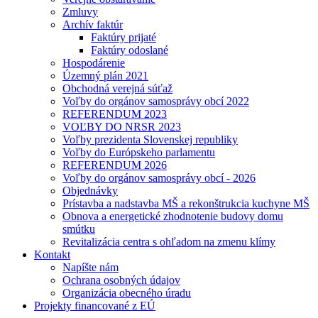
Zmluvy
Archív faktúr
Faktúry prijaté
Faktúry odoslané
Hospodárenie
Územný plán 2021
Obchodná verejná súťaž
Voľby do orgánov samosprávy obcí 2022
REFERENDUM 2023
VOĽBY DO NRSR 2023
Voľby prezidenta Slovenskej republiky
Voľby do Európskeho parlamentu
REFERENDUM 2026
Voľby do orgánov samosprávy obcí - 2026
Objednávky
Prístavba a nadstavba MŠ a rekonštrukcia kuchyne MŠ
Obnova a energetické zhodnotenie budovy domu
smútku
Revitalizácia centra s ohľadom na zmenu klímy
Kontakt
Napíšte nám
Ochrana osobných údajov
Organizácia obecného úradu
Projekty financované z EÚ