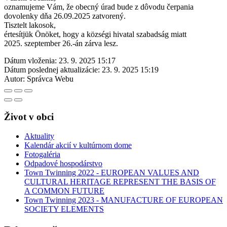
oznamujeme Vám, že obecný úrad bude z dôvodu čerpania
dovolenky dňa 26.09.2025 zatvorený.
Tisztelt lakosok,
értesítjük Önöket, hogy a községi hivatal szabadság miatt
2025. szeptember 26.-án zárva lesz.
Dátum vloženia:
23. 9. 2025 15:17
Dátum poslednej aktualizácie:
23. 9. 2025 15:19
Autor:
Správca Webu
Život v obci
Aktuality
Kalendár akcií v kultúrnom dome
Fotogaléria
Odpadové hospodárstvo
Town Twinning 2022 - EUROPEAN VALUES AND
CULTURAL HERITAGE REPRESENT THE BASIS OF
A COMMON FUTURE
Town Twinning 2023 - MANUFACTURE OF EUROPEAN
SOCIETY ELEMENTS