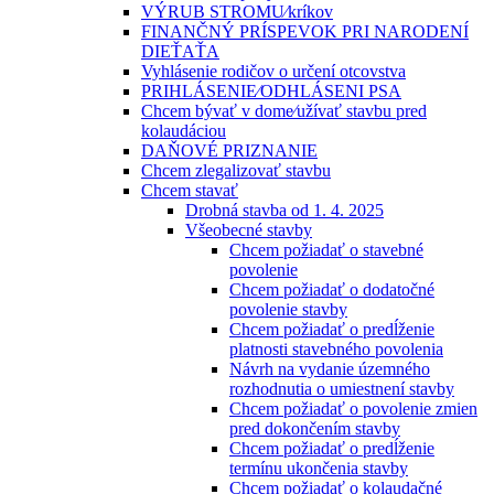
VÝRUB STROMU⁄kríkov
FINANČNÝ PRÍSPEVOK PRI NARODENÍ
DIEŤAŤA
Vyhlásenie rodičov o určení otcovstva
PRIHLÁSENIE⁄ODHLÁSENI PSA
Chcem bývať v dome⁄užívať stavbu pred
kolaudáciou
DAŇOVÉ PRIZNANIE
Chcem zlegalizovať stavbu
Chcem stavať
Drobná stavba od 1. 4. 2025
Všeobecné stavby
Chcem požiadať o stavebné
povolenie
Chcem požiadať o dodatočné
povolenie stavby
Chcem požiadať o predĺženie
platnosti stavebného povolenia
Návrh na vydanie územného
rozhodnutia o umiestnení stavby
Chcem požiadať o povolenie zmien
pred dokončením stavby
Chcem požiadať o predĺženie
termínu ukončenia stavby
Chcem požiadať o kolaudačné