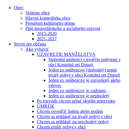
Obec
Vedenie obce
Hlavná kontrolórka obce
Prenájom kultúrneho domu
Plán hospodárskeho a sociálneho rozvoja
2015-2020
2021-2027
Servis pre občana
Ako vybaviť
UZAVRETIE MANŽELSTVA
Slobodní snúbenci s trvalým pobytom v
obci Kostolná pri Dunaji
Jeden zo snúbencov (slobodný) nemá
trvalý pobyt v obci Kostolná pri Dunaji
Jeden zo snúbencov je rozvedený alebo
vdovec
Jeden zo snúbencov je cudzinec
Jeden zo snúbencov je neplnoletý
Po rozvode chcem prijať skoršie priezvisko
ÚMRTIE
Chcem osvedčiť listinu alebo podpis
Chcem sa prihlásiť na trvalý pobyt v obci
Chcem sa prihlásiť na prechodný pobyt
Chcem zrušiť pobyt v obci