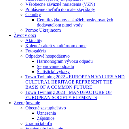
Všeobecne záväzné nariadenia (VZN)
Prihlásenie dieťaťa do materskej školy
Cenníky
Cenník výkonov a služieb poskytovaných
dodávateľom pitnej vody
Pomoc Ukrajincom
Život v obci
Aktuality
Kalendár akcií v kultúrnom dome
Fotogaléria
Odpadové hospodárstvo
Harmonogram vývozu odpadu
Separovanie odpadu
Štatistické výkazy
Town Twinning 2022 - EUROPEAN VALUES AND
CULTURAL HERITAGE REPRESENT THE
BASIS OF A COMMON FUTURE
Town Twinning 2023 - MANUFACTURE OF
EUROPEAN SOCIETY ELEMENTS
Zverejňovanie
Obecné zastupiteľstvo
Uznesenia
Zápisnice
Úradná tabuľa
Verejné obstarávanie