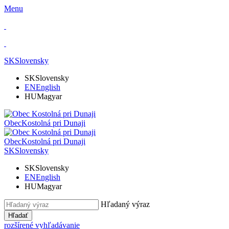
Menu
SK
Slovensky
SK
Slovensky
EN
English
HU
Magyar
Obec
Kostolná pri Dunaji
Obec
Kostolná pri Dunaji
SK
Slovensky
SK
Slovensky
EN
English
HU
Magyar
Hľadaný výraz
Hľadať
rozšírené vyhľadávanie