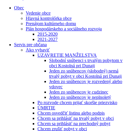
Obec
Vedenie obce
Hlavná kontrolórka obce
Prenájom kultúrneho domu
Plán hospodárskeho a sociálneho rozvoja
2015-2020
2021-2027
Servis pre občana
Ako vybaviť
UZAVRETIE MANŽELSTVA
Slobodní snúbenci s trvalým pobytom v
obci Kostolná pri Dunaji
Jeden zo snúbencov (slobodný) nemá
trvalý pobyt v obci Kostolná pri Dunaji
Jeden zo snúbencov je rozvedený alebo
vdovec
Jeden zo snúbencov je cudzinec
Jeden zo snúbencov je neplnoletý
Po rozvode chcem prijať skoršie priezvisko
ÚMRTIE
Chcem osvedčiť listinu alebo podpis
Chcem sa prihlásiť na trvalý pobyt v obci
Chcem sa prihlásiť na prechodný pobyt
Chcem zrušiť pobyt v obci