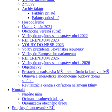
Zmluvy
Archív faktúr
Faktúry prijaté
Faktúry odoslané
Hospodárenie
Územný plán 2021
Obchodná verejná súťaž
Voľby do orgánov samosprávy obcí 2022
REFERENDUM 2023
VOĽBY DO NRSR 2023
Voľby prezidenta Slovenskej republiky
Voľby do Európskeho parlamentu
REFERENDUM 2026
Voľby do orgánov samosprávy obcí - 2026
Objednávky
Prístavba a nadstavba MŠ a rekonštrukcia kuchyne MŠ
Obnova a energetické zhodnotenie budovy domu
smútku
Revitalizácia centra s ohľadom na zmenu klímy
Kontakt
Napíšte nám
Ochrana osobných údajov
Organizácia obecného úradu
Projekty financované z EÚ