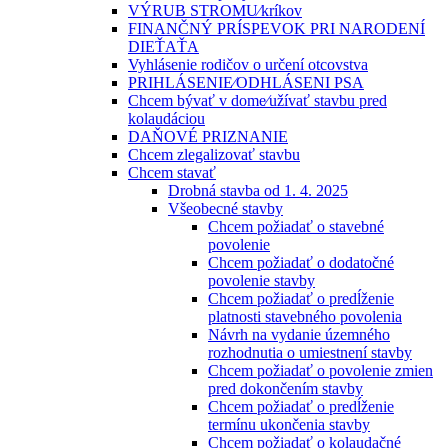
VÝRUB STROMU⁄kríkov
FINANČNÝ PRÍSPEVOK PRI NARODENÍ
DIEŤAŤA
Vyhlásenie rodičov o určení otcovstva
PRIHLÁSENIE⁄ODHLÁSENI PSA
Chcem bývať v dome⁄užívať stavbu pred
kolaudáciou
DAŇOVÉ PRIZNANIE
Chcem zlegalizovať stavbu
Chcem stavať
Drobná stavba od 1. 4. 2025
Všeobecné stavby
Chcem požiadať o stavebné
povolenie
Chcem požiadať o dodatočné
povolenie stavby
Chcem požiadať o predĺženie
platnosti stavebného povolenia
Návrh na vydanie územného
rozhodnutia o umiestnení stavby
Chcem požiadať o povolenie zmien
pred dokončením stavby
Chcem požiadať o predĺženie
termínu ukončenia stavby
Chcem požiadať o kolaudačné