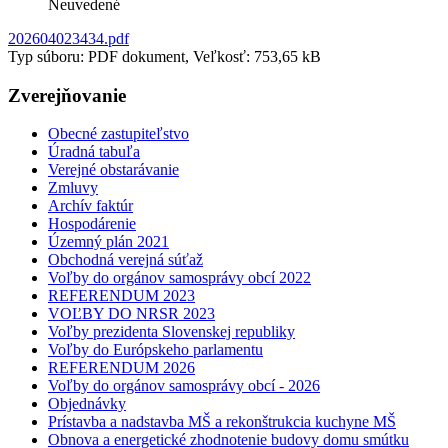
Neuvedené
202604023434.pdf
Typ súboru: PDF dokument, Veľkosť: 753,65 kB
Zverejňovanie
Obecné zastupiteľstvo
Úradná tabuľa
Verejné obstarávanie
Zmluvy
Archív faktúr
Hospodárenie
Územný plán 2021
Obchodná verejná súťaž
Voľby do orgánov samosprávy obcí 2022
REFERENDUM 2023
VOĽBY DO NRSR 2023
Voľby prezidenta Slovenskej republiky
Voľby do Európskeho parlamentu
REFERENDUM 2026
Voľby do orgánov samosprávy obcí - 2026
Objednávky
Prístavba a nadstavba MŠ a rekonštrukcia kuchyne MŠ
Obnova a energetické zhodnotenie budovy domu smútku