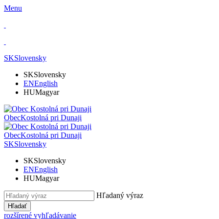
Menu
SK
Slovensky
SK
Slovensky
EN
English
HU
Magyar
Obec
Kostolná pri Dunaji
Obec
Kostolná pri Dunaji
SK
Slovensky
SK
Slovensky
EN
English
HU
Magyar
Hľadaný výraz
Hľadať
rozšírené vyhľadávanie