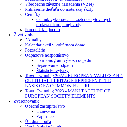
Všeobecne záväzné nariadenia (VZN)
Prihlásenie dieťaťa do materskej školy
Cenníky
Cenník výkonov a služieb poskytovaných
dodávateľom pitnej vody
Pomoc Ukrajincom
Život v obci
Aktuality
Kalendár akcií v kultúrnom dome
Fotogaléria
Odpadové hospodárstvo
Harmonogram vývozu odpadu
Separovanie odpadu
Štatistické výkazy
Town Twinning 2022 - EUROPEAN VALUES AND
CULTURAL HERITAGE REPRESENT THE
BASIS OF A COMMON FUTURE
Town Twinning 2023 - MANUFACTURE OF
EUROPEAN SOCIETY ELEMENTS
Zverejňovanie
Obecné zastupiteľstvo
Uznesenia
Zápisnice
Úradná tabuľa
Verejné obstarávanie