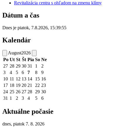
Revitalizácia centra s ohľadom na zmenu klímy
Dátum a čas
Dnes je
piatok
,
7.8.2026
,
15:39:55
Kalendár
August
2026
Po
Ut
St
Št
Pia
So
Ne
27
28
29
30
31
1
2
3
4
5
6
7
8
9
10
11
12
13
14
15
16
17
18
19
20
21
22
23
24
25
26
27
28
29
30
31
1
2
3
4
5
6
Aktuálne počasie
dnes, piatok 7. 8. 2026