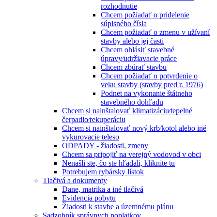
rozhodnutie
Chcem požiadať o pridelenie
súpisného čísla
Chcem požiadať o zmenu v užívaní
stavby alebo jej časti
Chcem ohlásiť stavebné
úpravy⁄udržiavacie práce
Chcem zbúrať stavbu
Chcem požiadať o potvrdenie o
veku stavby (stavby pred r. 1976)
Podnet na vykonanie štátneho
stavebného dohľadu
Chcem si nainštalovať klimatizáciu⁄tepelné
čerpadlo⁄rekuperáciu
Chcem si nainštalovať nový krb⁄kotol alebo iné
vykurovacie teleso
ODPADY - žiadosti, zmeny
Chcem sa pripojiť na verejný vodovod v obci
Nenašli ste, čo ste hľadali, kliknite tu
Potrebujem rybársky lístok
Tlačivá a dokumenty
Dane, matrika a iné tlačivá
Evidencia pobytu
Žiadosti k stavbe a územnému plánu
Sadzobník správnych poplatkov