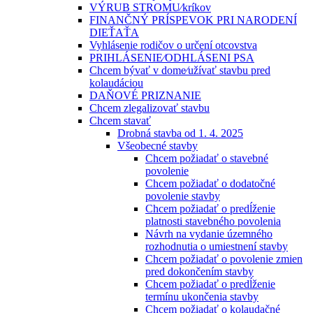
VÝRUB STROMU⁄kríkov
FINANČNÝ PRÍSPEVOK PRI NARODENÍ
DIEŤAŤA
Vyhlásenie rodičov o určení otcovstva
PRIHLÁSENIE⁄ODHLÁSENI PSA
Chcem bývať v dome⁄užívať stavbu pred
kolaudáciou
DAŇOVÉ PRIZNANIE
Chcem zlegalizovať stavbu
Chcem stavať
Drobná stavba od 1. 4. 2025
Všeobecné stavby
Chcem požiadať o stavebné
povolenie
Chcem požiadať o dodatočné
povolenie stavby
Chcem požiadať o predĺženie
platnosti stavebného povolenia
Návrh na vydanie územného
rozhodnutia o umiestnení stavby
Chcem požiadať o povolenie zmien
pred dokončením stavby
Chcem požiadať o predĺženie
termínu ukončenia stavby
Chcem požiadať o kolaudačné