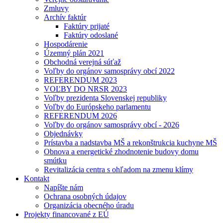
Zmluvy
Archív faktúr
Faktúry prijaté
Faktúry odoslané
Hospodárenie
Územný plán 2021
Obchodná verejná súťaž
Voľby do orgánov samosprávy obcí 2022
REFERENDUM 2023
VOĽBY DO NRSR 2023
Voľby prezidenta Slovenskej republiky
Voľby do Európskeho parlamentu
REFERENDUM 2026
Voľby do orgánov samosprávy obcí - 2026
Objednávky
Prístavba a nadstavba MŠ a rekonštrukcia kuchyne MŠ
Obnova a energetické zhodnotenie budovy domu
smútku
Revitalizácia centra s ohľadom na zmenu klímy
Kontakt
Napíšte nám
Ochrana osobných údajov
Organizácia obecného úradu
Projekty financované z EÚ