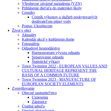
Všeobecne záväzné nariadenia (VZN)
Prihlásenie dieťaťa do materskej školy
Cenníky
Cenník výkonov a služieb poskytovaných
dodávateľom pitnej vody
Pomoc Ukrajincom
Život v obci
Aktuality
Kalendár akcií v kultúrnom dome
Fotogaléria
Odpadové hospodárstvo
Harmonogram vývozu odpadu
Separovanie odpadu
Štatistické výkazy
Town Twinning 2022 - EUROPEAN VALUES AND
CULTURAL HERITAGE REPRESENT THE
BASIS OF A COMMON FUTURE
Town Twinning 2023 - MANUFACTURE OF
EUROPEAN SOCIETY ELEMENTS
Zverejňovanie
Obecné zastupiteľstvo
Uznesenia
Zápisnice
Úradná tabuľa
Verejné obstarávanie