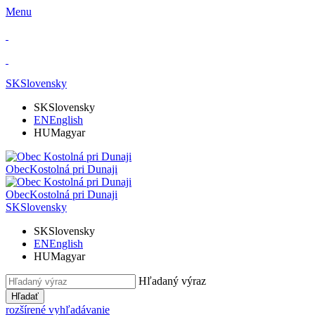
Menu
SK
Slovensky
SK
Slovensky
EN
English
HU
Magyar
Obec
Kostolná pri Dunaji
Obec
Kostolná pri Dunaji
SK
Slovensky
SK
Slovensky
EN
English
HU
Magyar
Hľadaný výraz
Hľadať
rozšírené vyhľadávanie