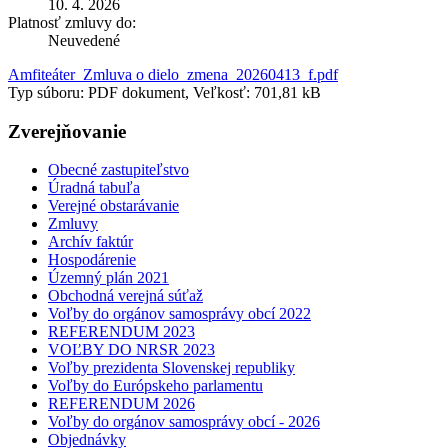
10. 4. 2026
Platnosť zmluvy do:
Neuvedené
Amfiteáter_Zmluva o dielo_zmena_20260413_f.pdf
Typ súboru: PDF dokument, Veľkosť: 701,81 kB
Zverejňovanie
Obecné zastupiteľstvo
Úradná tabuľa
Verejné obstarávanie
Zmluvy
Archív faktúr
Hospodárenie
Územný plán 2021
Obchodná verejná súťaž
Voľby do orgánov samosprávy obcí 2022
REFERENDUM 2023
VOĽBY DO NRSR 2023
Voľby prezidenta Slovenskej republiky
Voľby do Európskeho parlamentu
REFERENDUM 2026
Voľby do orgánov samosprávy obcí - 2026
Objednávky