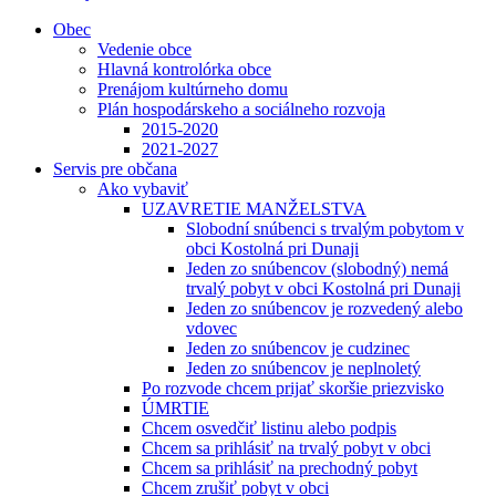
Obec
Vedenie obce
Hlavná kontrolórka obce
Prenájom kultúrneho domu
Plán hospodárskeho a sociálneho rozvoja
2015-2020
2021-2027
Servis pre občana
Ako vybaviť
UZAVRETIE MANŽELSTVA
Slobodní snúbenci s trvalým pobytom v
obci Kostolná pri Dunaji
Jeden zo snúbencov (slobodný) nemá
trvalý pobyt v obci Kostolná pri Dunaji
Jeden zo snúbencov je rozvedený alebo
vdovec
Jeden zo snúbencov je cudzinec
Jeden zo snúbencov je neplnoletý
Po rozvode chcem prijať skoršie priezvisko
ÚMRTIE
Chcem osvedčiť listinu alebo podpis
Chcem sa prihlásiť na trvalý pobyt v obci
Chcem sa prihlásiť na prechodný pobyt
Chcem zrušiť pobyt v obci