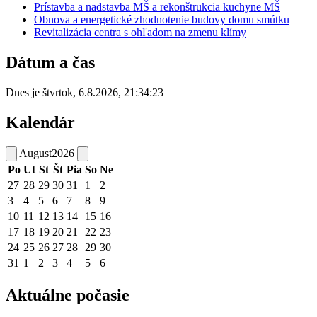
Prístavba a nadstavba MŠ a rekonštrukcia kuchyne MŠ
Obnova a energetické zhodnotenie budovy domu smútku
Revitalizácia centra s ohľadom na zmenu klímy
Dátum a čas
Dnes je
štvrtok
,
6.8.2026
,
21:34:23
Kalendár
August
2026
Po
Ut
St
Št
Pia
So
Ne
27
28
29
30
31
1
2
3
4
5
6
7
8
9
10
11
12
13
14
15
16
17
18
19
20
21
22
23
24
25
26
27
28
29
30
31
1
2
3
4
5
6
Aktuálne počasie