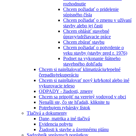
rozhodnutie
Chcem požiadať o pridelenie
súpisného čísla
Chcem požiadať o zmenu v užívaní
stavby alebo jej časti
Chcem ohlásiť stavebné
úpravy⁄udržiavacie práce
Chcem zbúrať stavbu
Chcem požiadať o potvrdenie o
veku stavby (stavby pred r. 1976)
Podnet na vykonanie štátneho
stavebného dohľadu
Chcem si nainštalovať klimatizáciu⁄tepelné
čerpadlo⁄rekuperáciu
Chcem si nainštalovať nový krb⁄kotol alebo iné
vykurovacie teleso
ODPADY - žiadosti, zmeny
Chcem sa pripojiť na verejný vodovod v obci
Nenašli ste, čo ste hľadali, kliknite tu
Potrebujem rybársky lístok
Tlačivá a dokumenty
Dane, matrika a iné tlačivá
Evidencia pobytu
Žiadosti k stavbe a územnému plánu
Sadzobník správnych poplatkov